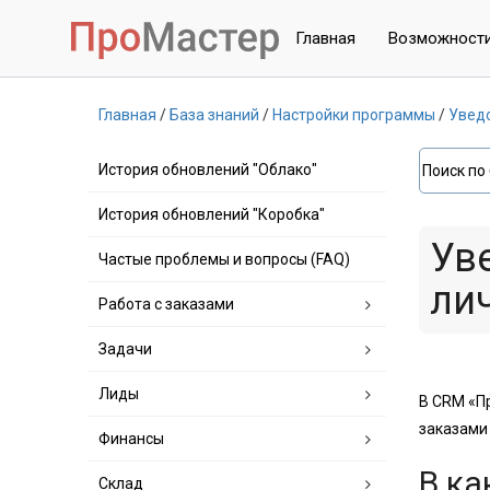
Главная
Возможност
Главная
База знаний
Настройки программы
Уведо
История обновлений "Облако"
История обновлений "Коробка"
Ув
Частые проблемы и вопросы (FAQ)
ли
Работа с заказами
Задачи
Лиды
В CRM «П
заказами
Финансы
В ка
Склад