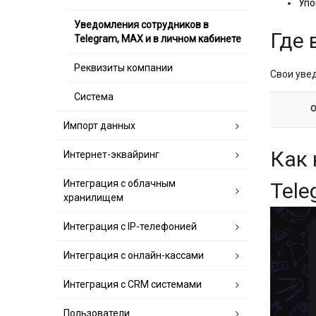
Упо
Уведомления сотрудников в
Где 
Telegram, MAX и в личном кабинете
Реквизиты компании
Свои уве
Система
Импорт данных
Как 
Интернет-эквайринг
Интеграция с облачным
Tel
хранилищем
Интеграция с IP-телефонией
Интеграция с онлайн-кассами
Интеграция с CRM системами
Пользователи