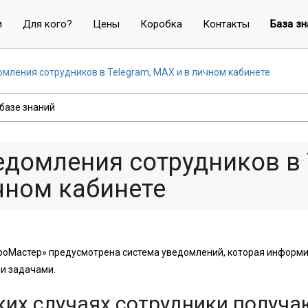
и
Для кого?
Цены
Коробка
Контакты
База зн
мления сотрудников в Telegram, MAX и в личном кабинете
едомления сотрудников в 
чном кабинете
роМастер» предусмотрена система уведомлений, которая информир
 и задачами.
ких случаях сотрудники получ