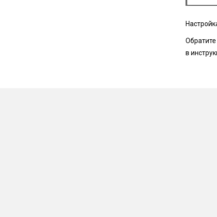
Настройк
Обратите
в инстру