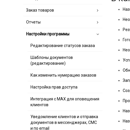
Наз
Заказ товаров
Нео
Отчеты
Рез
Настройки программы
Гот
Редактирование статусов заказа
Нео
Шаблоны документов
Усп
(редактирование)
Обн
Как изменить нумерацию заказов
Зап
Настройка прав доступа
Соз
Интеграция с MAX для оповещения
Про
клиентов
Наз
Уведомление клиентов и отправка
Наз
документов в мессенджерах, СМС
и по email