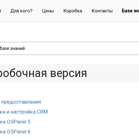
и
Для кого?
Цены
Коробка
Контакты
База зн
робочная версия
 предоставления
ка и настройка CRM
ка OSPanel 5
ка OSPanel 6