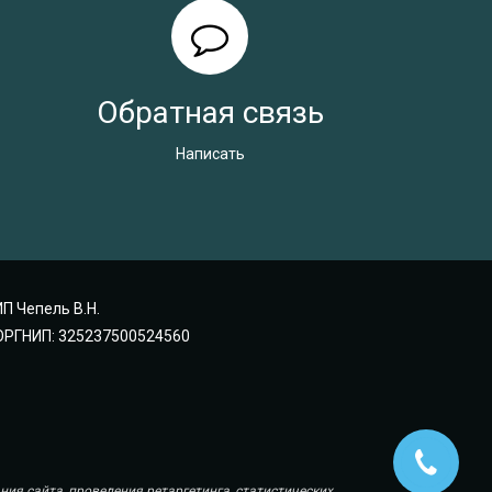
Обратная связь
Написать
ИП Чепель В.Н.
ОРГНИП: 325237500524560
ия сайта, проведения ретаргетинга, статистических