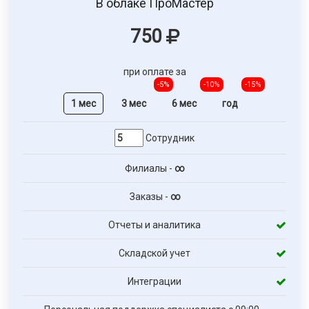
В облаке ПроМастер
750
при оплате за
-5%
-10%
-15%
1 мес
3 мес
6 мес
год
Сотрудник
Филиалы -
∞
Заказы -
∞
Отчеты и аналитика
Складской учет
Интеграции